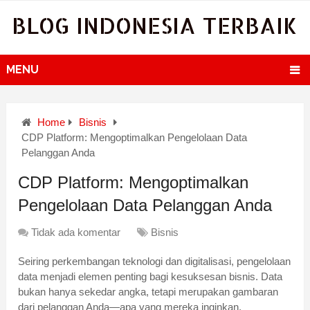
BLOG INDONESIA TERBAIK
MENU
Home
Bisnis
CDP Platform: Mengoptimalkan Pengelolaan Data
Pelanggan Anda
CDP Platform: Mengoptimalkan
Pengelolaan Data Pelanggan Anda
Tidak ada komentar
Bisnis
Seiring perkembangan teknologi dan digitalisasi, pengelolaan
data menjadi elemen penting bagi kesuksesan bisnis. Data
bukan hanya sekedar angka, tetapi merupakan gambaran
dari pelanggan Anda—apa yang mereka inginkan,