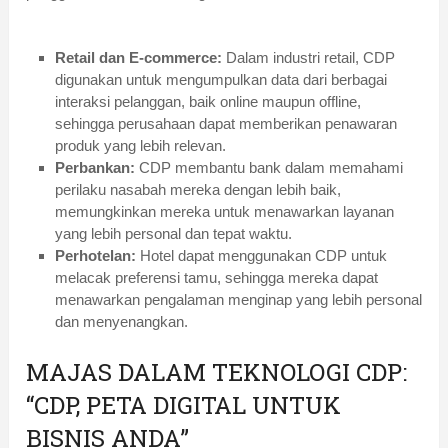
Retail dan E-commerce:
Dalam industri retail, CDP
digunakan untuk mengumpulkan data dari berbagai
interaksi pelanggan, baik online maupun offline,
sehingga perusahaan dapat memberikan penawaran
produk yang lebih relevan.
Perbankan:
CDP membantu bank dalam memahami
perilaku nasabah mereka dengan lebih baik,
memungkinkan mereka untuk menawarkan layanan
yang lebih personal dan tepat waktu.
Perhotelan:
Hotel dapat menggunakan CDP untuk
melacak preferensi tamu, sehingga mereka dapat
menawarkan pengalaman menginap yang lebih personal
dan menyenangkan.
MAJAS DALAM TEKNOLOGI CDP:
“CDP, PETA DIGITAL UNTUK
BISNIS ANDA”