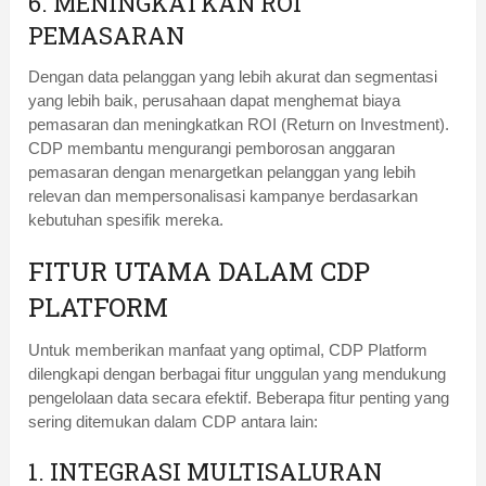
6. MENINGKATKAN ROI
PEMASARAN
Dengan data pelanggan yang lebih akurat dan segmentasi
yang lebih baik, perusahaan dapat menghemat biaya
pemasaran dan meningkatkan ROI (Return on Investment).
CDP membantu mengurangi pemborosan anggaran
pemasaran dengan menargetkan pelanggan yang lebih
relevan dan mempersonalisasi kampanye berdasarkan
kebutuhan spesifik mereka.
FITUR UTAMA DALAM CDP
PLATFORM
Untuk memberikan manfaat yang optimal, CDP Platform
dilengkapi dengan berbagai fitur unggulan yang mendukung
pengelolaan data secara efektif. Beberapa fitur penting yang
sering ditemukan dalam CDP antara lain:
1. INTEGRASI MULTISALURAN