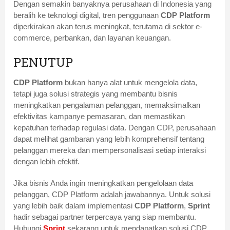
Dengan semakin banyaknya perusahaan di Indonesia yang
beralih ke teknologi digital, tren penggunaan
CDP Platform
diperkirakan akan terus meningkat, terutama di sektor e-
commerce, perbankan, dan layanan keuangan.
PENUTUP
CDP Platform
bukan hanya alat untuk mengelola data,
tetapi juga solusi strategis yang membantu bisnis
meningkatkan pengalaman pelanggan, memaksimalkan
efektivitas kampanye pemasaran, dan memastikan
kepatuhan terhadap regulasi data. Dengan CDP, perusahaan
dapat melihat gambaran yang lebih komprehensif tentang
pelanggan mereka dan mempersonalisasi setiap interaksi
dengan lebih efektif.
Jika bisnis Anda ingin meningkatkan pengelolaan data
pelanggan, CDP Platform adalah jawabannya. Untuk solusi
yang lebih baik dalam implementasi
CDP Platform
,
Sprint
hadir sebagai partner terpercaya yang siap membantu.
Hubungi
Sprint
sekarang untuk mendapatkan solusi CDP