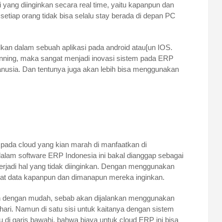
yang diinginkan secara real time, yaitu kapanpun dan
 setiap orang tidak bisa selalu stay berada di depan PC
kan dalam sebuah aplikasi pada android atau[un IOS.
anning, maka sangat menjadi inovasi sistem pada ERP
usia. Dan tentunya juga akan lebih bisa menggunakan
 pada cloud yang kian marah di manfaatkan di
alam software ERP Indonesia ini bakal dianggap sebagai
erjadi hal yang tidak diinginkan. Dengan menggunakan
at data kapanpun dan dimanapun mereka inginkan.
kan dengan mudah, sebab akan dijalankan menggunakan
ari. Namun di satu sisi untuk kaitanya dengan sistem
lu di garis bawahi, bahwa biaya untuk cloud ERP ini bisa